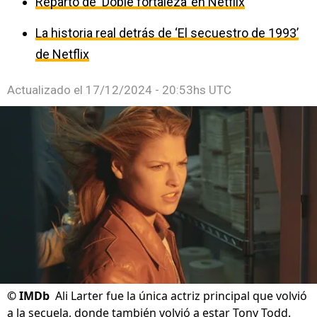
Reparto de ‘Doble fortaleza’ en Netflix
La historia real detrás de ‘El secuestro de 1993’
de Netflix
Actualizado el
17/12/2024 - 20:53hs UTC
©
IMDb
Ali Larter fue la única actriz principal que volvió
a la secuela, donde también volvió a estar Tony Todd.