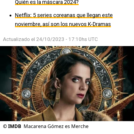
Quién es la máscara 2024?
Netflix: 5 series coreanas que llegan este
noviembre, así son los nuevos K-Dramas
Actualizado el
24/10/2023 - 17:10hs UTC
©
IMDB
Macarena Gómez es Merche