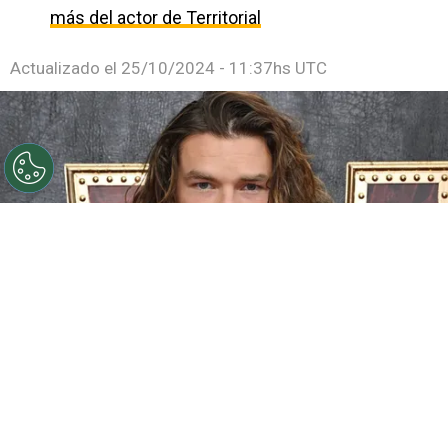
más del actor de Territorial
Actualizado el
25/10/2024 - 11:37hs UTC
©
Getty images
Sam Corlett de 'Vikingos Valhalla' a
'Territorial' en Netflix
Por
Jacqueline Arteaga