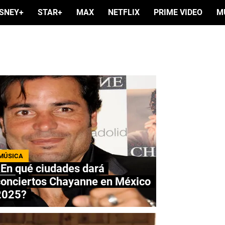
ISNEY+
STAR+
MAX
NETFLIX
PRIME VIDEO
M
MÚSICA
En qué ciudades dará
conciertos Chayanne en México
2025?