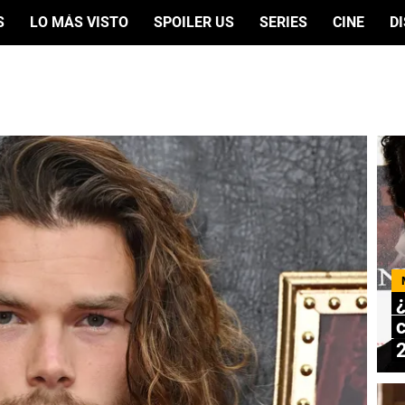
S
LO MÁS VISTO
SPOILER US
SERIES
CINE
D
¿