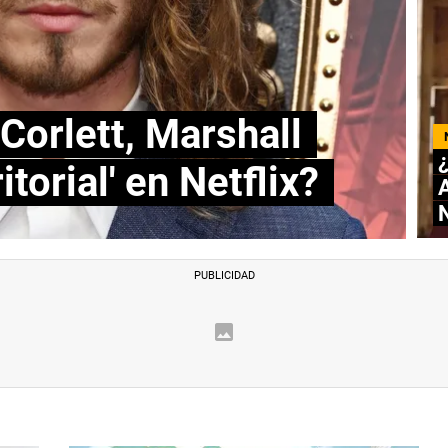
Corlett, Marshall
¿
torial' en Netflix?
A
N