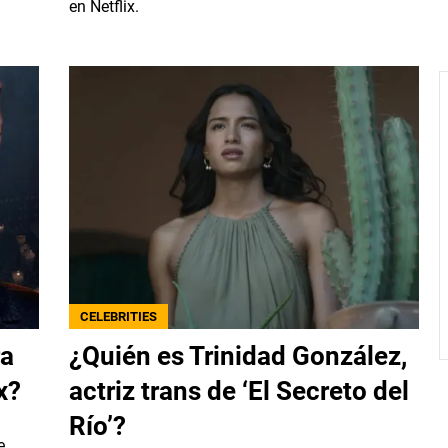
en Netflix.
CELEBRITIES
ra
¿Quién es Trinidad González,
x?
actriz trans de ‘El Secreto del
Río’?
e,