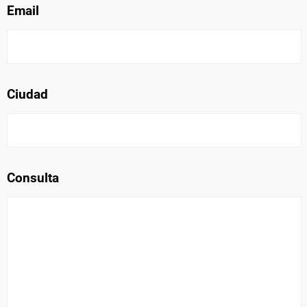
Email
NETFLIX
PRIME VIDEO
APPLE TV+
Ciudad
MÚSICA
CELEBRITIES
Consulta
PASATIEMPOS
INFLUENCERS
SPOILER US