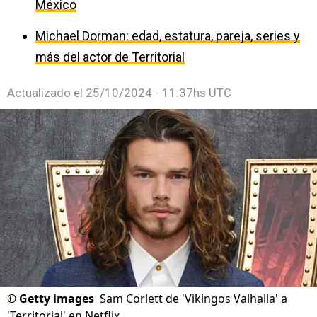
México
Michael Dorman: edad, estatura, pareja, series y
más del actor de Territorial
Actualizado el
25/10/2024 - 11:37hs UTC
©
Getty images
Sam Corlett de 'Vikingos Valhalla' a
'Territorial' en Netflix