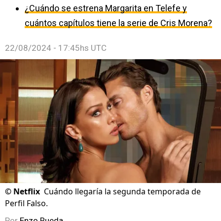
¿Cuándo se estrena Margarita en Telefe y
cuántos capítulos tiene la serie de Cris Morena?
22/08/2024 - 17:45hs UTC
©
Netflix
Cuándo llegaría la segunda temporada de
Perfil Falso.
Por
Enzo Rueda