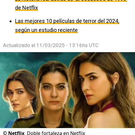
de Netflix
Las mejores 10 películas de terror del 2024,
según un estudio reciente
Actualizado el
11/03/2025 - 13:16hs UTC
©
Netflix
Doble fortaleza en Netflix