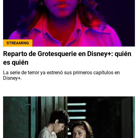
QUIENES SOMOS
|
STAFF
|
CONTACTO
|
Escribe en Spoiler
STREAMING
Términos y Condiciones
Políticas de Privacidad
Reparto de Grotesquerie en Disney+: quién
Política Editorial
Ad Choices
es quién
La serie de terror ya estrenó sus primeros capítulos en
Bolavip, al igual que Futbol Sites, es una
Disney+.
compañía perteneciente a Better Collective.
Todos los derechos reservados.