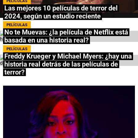
PELÍCULAS
Las mejores 10 películas de terror del
NETFLIX
2024, según un estudio reciente
PRIME VIDEO
PELÍCULAS
No te Muevas: ¿la película de Netflix está
basada en una historia real?
APPLE TV+
PELÍCULAS
MÚSICA
Freddy Krueger y Michael Myers: ¿hay una
historia real detrás de las películas de
CELEBRITIES
terror?
PASATIEMPOS
INFLUENCERS
SPOILER US