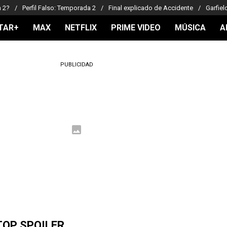
a 2?
Perfil Falso: Temporada 2
Final explicado de Accidente
Garfiel
TAR+
MAX
NETFLIX
PRIME VIDEO
MÚSICA
A
PUBLICIDAD
TOP SPOILER