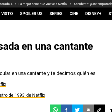
porada 4
La mejor serie que vuelve a Netflix
Accidente: ¿Sin temporad
 VISTO
SPOILER US
SERIES
CINE
DISNEY+
S
asada en una cantante
icular en una cantante y te decimos quién es.
flix
estro de 1993’ de Netflix