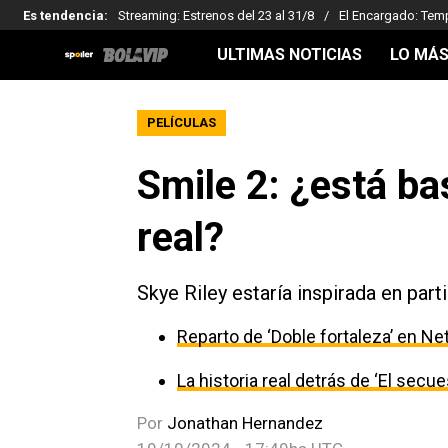
Es tendencia
:
Streaming: Estrenos del 23 al 31/8
El Encargado: Tem
ULTIMAS NOTICIAS
LO MÁS
PELÍCULAS
Smile 2: ¿está b
real?
Skye Riley estaría inspirada en part
Reparto de ‘Doble fortaleza’ en Net
La historia real detrás de ‘El secu
Por
Jonathan Hernandez