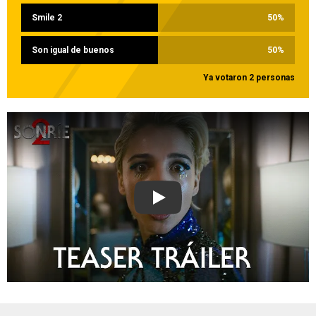
Smile 2
50
%
Son igual de buenos
50
%
Ya votaron 2 personas
Play