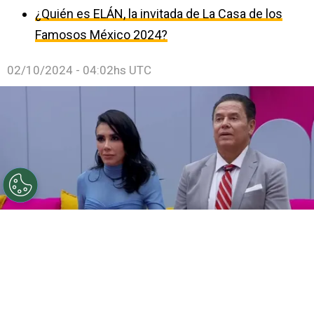
¿Quién es ELÁN, la invitada de La Casa de los
Famosos México 2024?
02/10/2024 - 04:02hs UTC
©
La Casa de los Famosos México - YouTube
Usuarios
en TikTok aseguran que Televisa hizo una campaña para
favorecer solo a Mario.