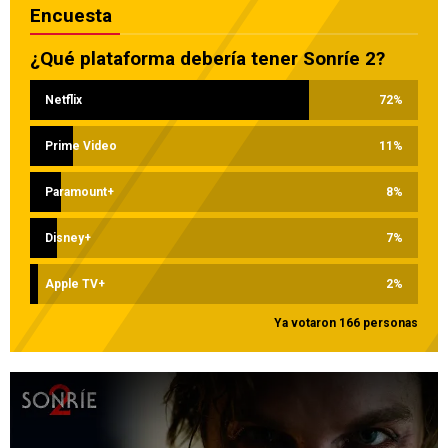
Encuesta
¿Qué plataforma debería tener Sonríe 2?
Netflix
72
%
Prime Video
11
%
Paramount+
8
%
Disney+
7
%
Apple TV+
2
%
Ya votaron 166 personas