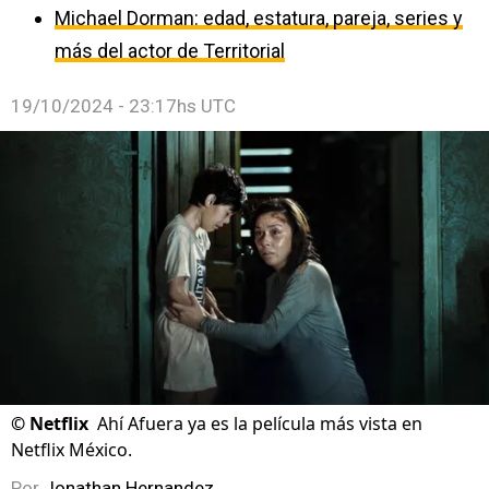
Michael Dorman: edad, estatura, pareja, series y
más del actor de Territorial
19/10/2024 - 23:17hs UTC
©
Netflix
Ahí Afuera ya es la película más vista en
Netflix México.
Por
Jonathan Hernandez