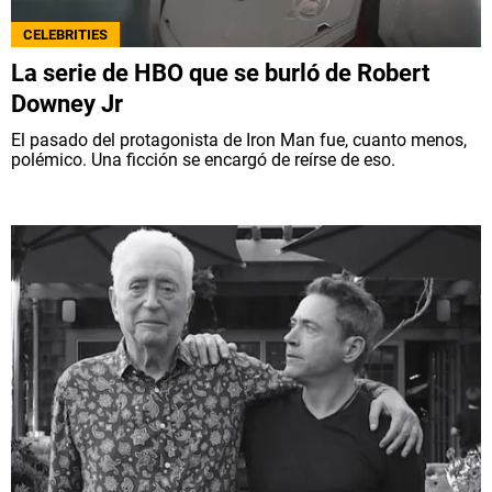
NETFLIX
CELEBRITIES
La serie de HBO que se burló de Robert
PRIME VIDEO
Downey Jr
El pasado del protagonista de Iron Man fue, cuanto menos,
APPLE TV+
polémico. Una ficción se encargó de reírse de eso.
MÚSICA
CELEBRITIES
PASATIEMPOS
INFLUENCERS
SPOILER US