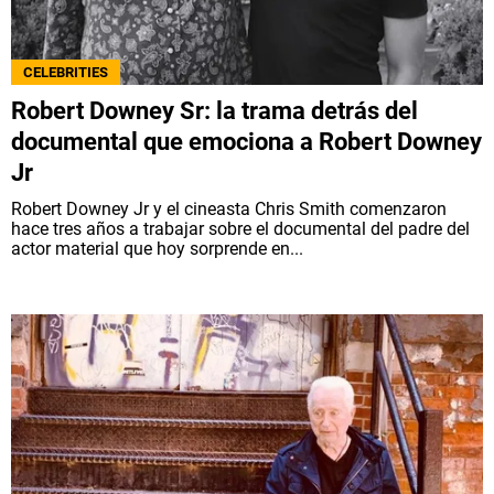
QUIENES SOMOS
|
STAFF
|
CONTACTO
|
CELEBRITIES
Escribe en Spoiler
Robert Downey Sr: la trama detrás del
documental que emociona a Robert Downey
Jr
Términos y Condiciones
Políticas de Privacidad
Política Editorial
Ad Choices
Robert Downey Jr y el cineasta Chris Smith comenzaron
hace tres años a trabajar sobre el documental del padre del
actor material que hoy sorprende en...
Bolavip, al igual que Futbol Sites, es una
compañía perteneciente a Better Collective.
Todos los derechos reservados.