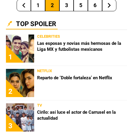
1
2
3
5
6
TOP SPOILER
CELEBRITIES
Las esposas y novias más hermosas de la
Liga MX y futbolistas mexicanos
1
NETFLIX
Reparto de ‘Doble fortaleza’ en Netflix
2
TV
Cirilo: así luce el actor de Carrusel en la
actualidad
3