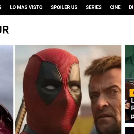
S
LO MÁS VISTO
SPOILER US
SERIES
CINE
D
JR
L
R