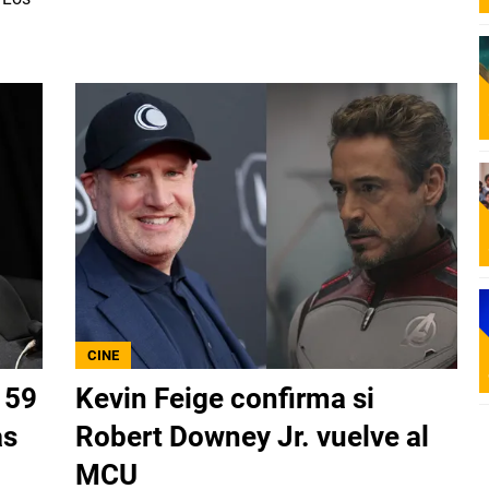
CINE
 59
Kevin Feige confirma si
as
Robert Downey Jr. vuelve al
MCU