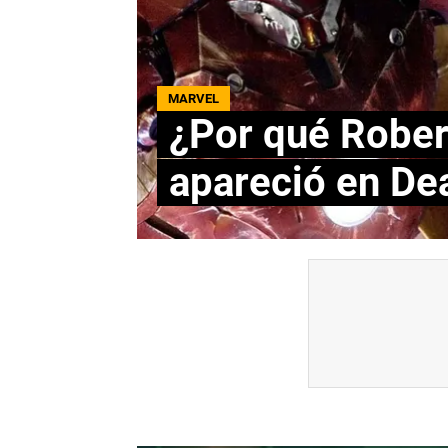
MARVEL
¿Por qué Rober
apareció en De