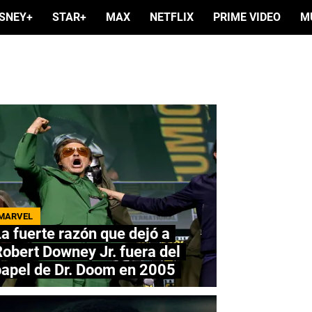
ISNEY+
STAR+
MAX
NETFLIX
PRIME VIDEO
M
MARVEL
a fuerte razón que dejó a
obert Downey Jr. fuera del
papel de Dr. Doom en 2005