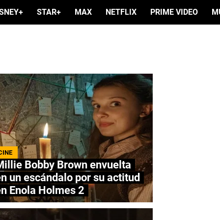
ISNEY+
STAR+
MAX
NETFLIX
PRIME VIDEO
M
CINE
illie Bobby Brown envuelta
n un escándalo por su actitud
en Enola Holmes 2