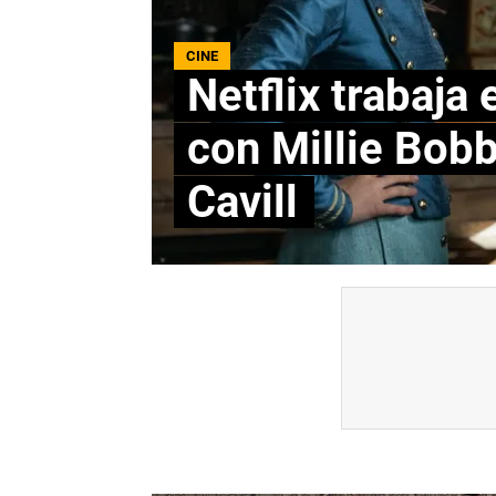
CINE
Netflix trabaja
con Millie Bob
Cavill