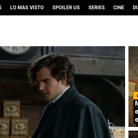
S
LO MÁS VISTO
SPOILER US
SERIES
CINE
D
M
e