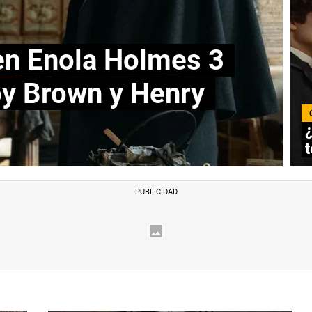
 en Enola Holmes 3
by Brown y Henry
t