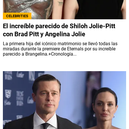
QUIENES SOMOS
|
STAFF
|
CONTACTO
|
CELEBRITIES
Escribe en Spoiler
El increíble parecido de Shiloh Jolie-Pitt
con Brad Pitt y Angelina Jolie
La primera hija del icónico matrimonio se llevó todas las
Términos y Condiciones
Políticas de Privacidad
miradas durante la premiere de Eternals por su increíble
Política Editorial
Ad Choices
parecido a Brangelina.+Cronología...
Bolavip, al igual que Futbol Sites, es una
compañía perteneciente a Better Collective.
Todos los derechos reservados.