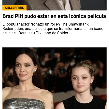
NETFLIX
CELEBRITIES
Brad Pitt pudo estar en esta icónica película
PRIME VIDEO
El popular actor rechazó un rol en The Shawshank
Redemption, una película que se transformaría en un ícono
APPLE TV+
del cine. ¡Detalles!+El villano de Spider...
MÚSICA
CELEBRITIES
PASATIEMPOS
INFLUENCERS
SPOILER US