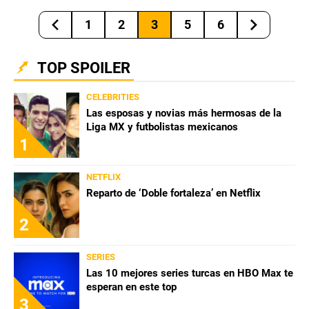
1
2
3
5
6
TOP SPOILER
CELEBRITIES
Las esposas y novias más hermosas de la
Liga MX y futbolistas mexicanos
1
NETFLIX
Reparto de ‘Doble fortaleza’ en Netflix
2
SERIES
Las 10 mejores series turcas en HBO Max te
esperan en este top
3