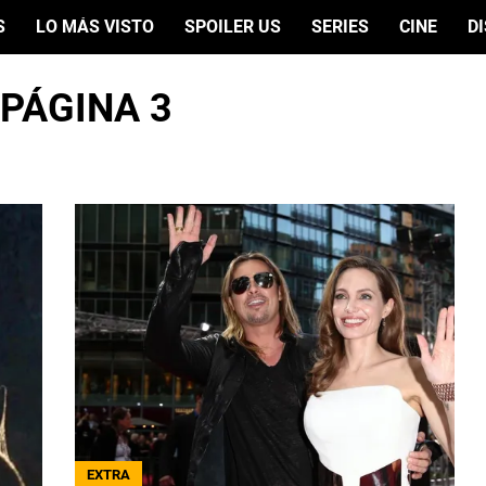
S
LO MÁS VISTO
SPOILER US
SERIES
CINE
D
 PÁGINA 3
EXTRA