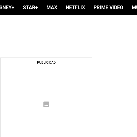
ISNEY+
STAR+
MAX
NETFLIX
PRIME VIDEO
M