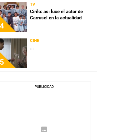
TV
Cirilo: así luce el actor de
Carrusel en la actualidad
4
CINE
...
5