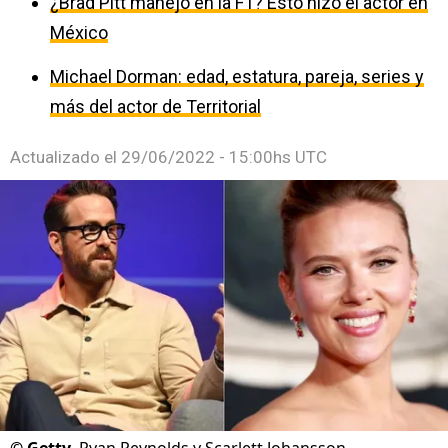
¿Brad Pitt manejó en la F1? Esto hizo el actor en
México
Michael Dorman: edad, estatura, pareja, series y
más del actor de Territorial
Actualizado el
29/06/2022 - 15:00hs UTC