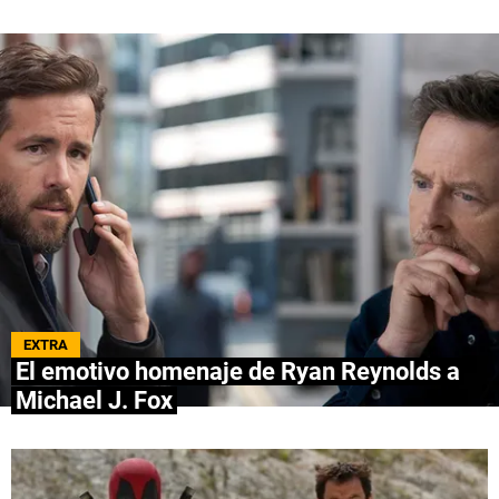
QUIENES SOMOS
|
STAFF
|
CONTACTO
|
Escribe en Spoiler
Términos y Condiciones
Políticas de Privacidad
Política Editorial
Ad Choices
Bolavip, al igual que Futbol Sites, es una
compañía perteneciente a Better Collective.
Todos los derechos reservados.
EXTRA
El emotivo homenaje de Ryan Reynolds a
Michael J. Fox