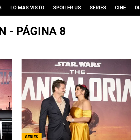
S
LO MÁS VISTO
SPOILER US
SERIES
CINE
D
 - PÁGINA 8
SERIES