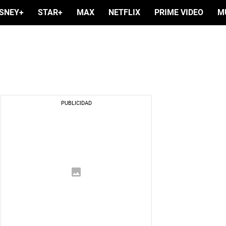
ISNEY+
STAR+
MAX
NETFLIX
PRIME VIDEO
M