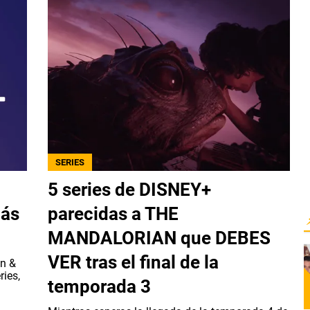
SERIES
5 series de DISNEY+
más
parecidas a THE
MANDALORIAN que DEBES
VER tras el final de la
an &
ries,
temporada 3