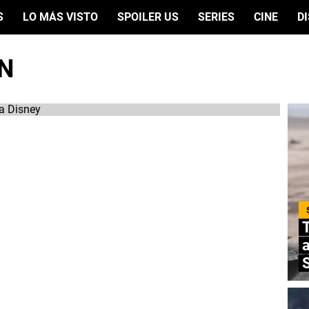
S
LO MÁS VISTO
SPOILER US
SERIES
CINE
D
N
T
a
S