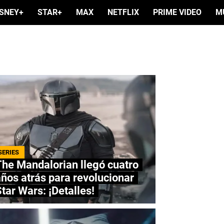
ISNEY+
STAR+
MAX
NETFLIX
PRIME VIDEO
M
SERIES
he Mandalorian llegó cuatro
ños atrás para revolucionar
tar Wars: ¡Detalles!