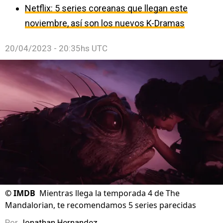
Netflix: 5 series coreanas que llegan este
noviembre, así son los nuevos K-Dramas
20/04/2023 - 20:35hs UTC
©
IMDB
Mientras llega la temporada 4 de The
Mandalorian, te recomendamos 5 series parecidas
Por
Jonathan Hernandez