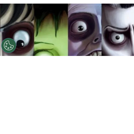
©
Ilustración: Instagram @franzvonmorrison
(www.behance.net/Morrison_Illustrator)
Películas de
Tm Burton
Por
Jacqueline Arteaga
Ver una película de Timothy Walter Burton, más