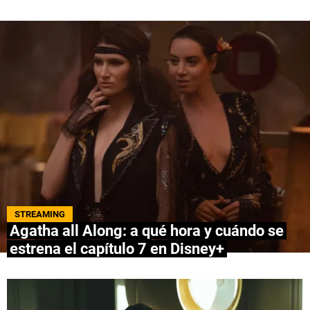
QUIENES SOMOS
|
STAFF
|
CONTACTO
|
Escribe en Spoiler
Términos y Condiciones
Políticas de Privacidad
Política Editorial
Ad Choices
Bolavip, al igual que Futbol Sites, es una
compañía perteneciente a Better Collective.
Todos los derechos reservados.
STREAMING
Agatha all Along: a qué hora y cuándo se
estrena el capítulo 7 en Disney+