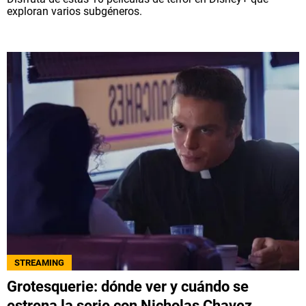
exploran varios subgéneros.
STREAMING
Grotesquerie: dónde ver y cuándo se
estrena la serie con Nicholas Chavez