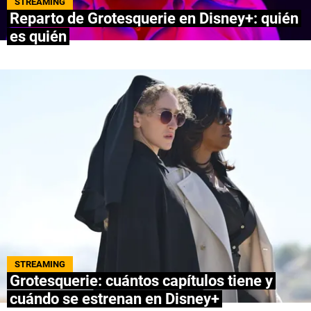
STREAMING
Reparto de Grotesquerie en Disney+: quién
NETFLIX
es quién
PRIME VIDEO
APPLE TV+
MÚSICA
CELEBRITIES
PASATIEMPOS
INFLUENCERS
SPOILER US
STREAMING
Grotesquerie: cuántos capítulos tiene y
cuándo se estrenan en Disney+