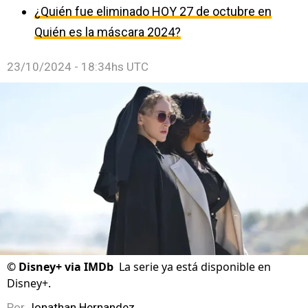
¿Quién fue eliminado HOY 27 de octubre en
Quién es la máscara 2024?
23/10/2024 - 18:34hs UTC
©
Disney+ via IMDb
La serie ya está disponible en
Disney+.
Por
Jonathan Hernandez