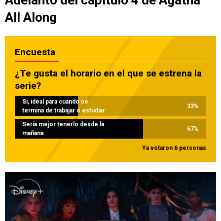
Adelanto del capítulo 4 de Agatha
All Along
Encuesta
¿Te gusta el horario en el que se estrena la
serie?
Sí, ideal para cuando se
33
%
termina de trabajar o estudiar
Sería mejor tenerlo desde la
67
%
mañana
Ya votaron 6 personas