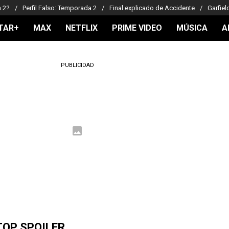
a 2?
Perfil Falso: Temporada 2
Final explicado de Accidente
Garfiel
TAR+
MAX
NETFLIX
PRIME VIDEO
MÚSICA
A
PUBLICIDAD
TOP SPOILER