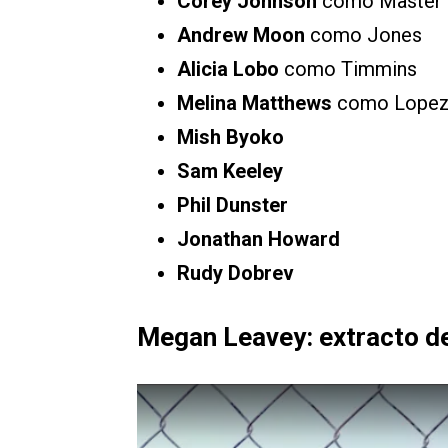
Corey Johnson
como Master 
Andrew Moon
como Jones
Alicia Lobo
como Timmins
Melina Matthews
como Lope
Mish Byoko
Sam Keeley
Phil Dunster
Jonathan Howard
Rudy Dobrev
Megan Leavey: extracto de 