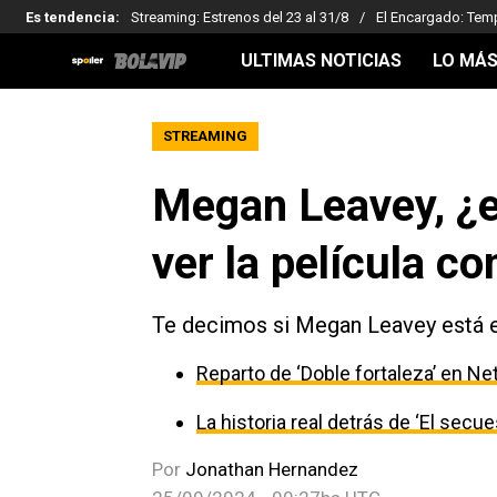
Es tendencia
:
Streaming: Estrenos del 23 al 31/8
El Encargado: Tem
ULTIMAS NOTICIAS
LO MÁS
STREAMING
Megan Leavey, ¿e
ver la película c
Te decimos si Megan Leavey está e
Reparto de ‘Doble fortaleza’ en Net
La historia real detrás de ‘El secu
Por
Jonathan Hernandez