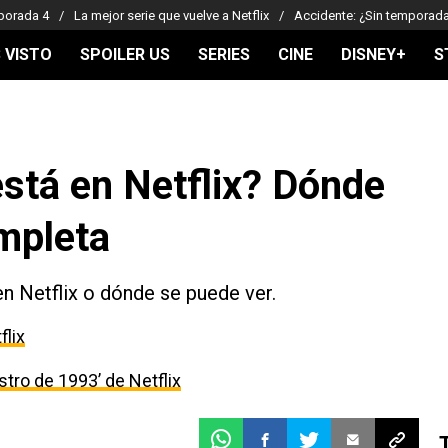
porada 4
La mejor serie que vuelve a Netflix
Accidente: ¿Sin temporad
 VISTO
SPOILER US
SERIES
CINE
DISNEY+
S
stá en Netflix? Dónde
ompleta
n Netflix o dónde se puede ver.
flix
estro de 1993’ de Netflix