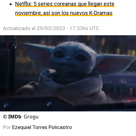
Netflix: 5 series coreanas que llegan este
noviembre, así son los nuevos K-Dramas
Actualizado el
29/03/2023 - 17:33hs UTC
©
IMDb
Grogu
Por
Ezequiel Torres Policastro