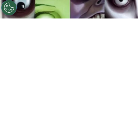
©
Ilustración: Instagram @franzvonmorrison
(www.behance.net/Morrison_Illustrator)
Películas de
Tm Burton
Por
Jacqueline Arteaga
Ver una película de Timothy Walter Burton, más
conocido en Hollywood como
Tim Burton
, es
sumergirte en un mundo mágico, poético y
muchas veces siniestro; con extraños
personajes que despiertan la curiosidad y son