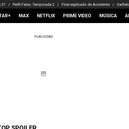
a 2?
Perfil Falso: Temporada 2
Final explicado de Accidente
Garfiel
TAR+
MAX
NETFLIX
PRIME VIDEO
MÚSICA
A
PUBLICIDAD
TOP SPOILER