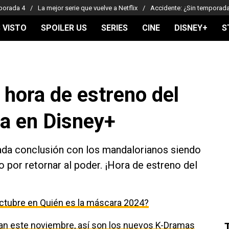
porada 4
La mejor serie que vuelve a Netflix
Accidente: ¿Sin temporad
 VISTO
SPOILER US
SERIES
CINE
DISNEY+
S
 hora de estreno del
da en Disney+
ada conclusión con los mandalorianos siendo
o por retornar al poder. ¡Hora de estreno del
ctubre en Quién es la máscara 2024?
egan este noviembre, así son los nuevos K-Dramas