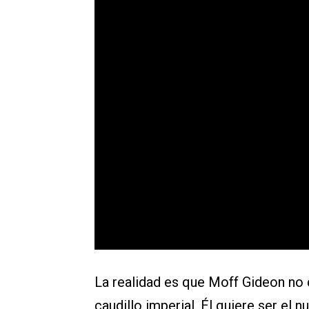
La realidad es que Moff Gideon no 
caudillo imperial. Él quiere ser el 