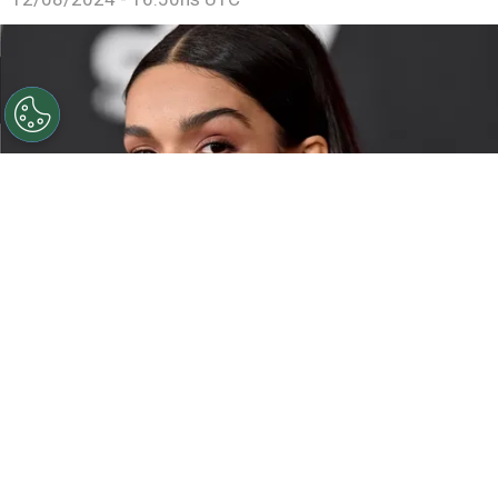
Rachel Zegler protagoniza la nueva película de
Blancanieves.
Por
Juan Ignacio Lofredo
Disney
está trabajando en uno de los live-action
más esperados en el mundo entero: