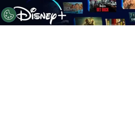
©
disney.es.
Disney+ tiene por fin una serie que ha
logrado destronar a Malcolm el de en medio como lo
más visto de la plataforma.
Por
Walter Estrella
Disney+
logró colocar a una de sus nuevas
producciones como
la serie más vista en
México
,
desbancando a Malcolm el de en
medio
, por lo que ahora mismo te diremos de