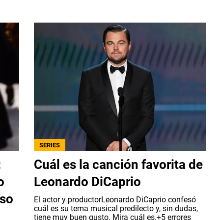
SERIES
:
Cuál es la canción favorita de
o
Leonardo DiCaprio
oso
El actor y productorLeonardo DiCaprio confesó
cuál es su tema musical predilecto y, sin dudas,
tiene muy buen gusto. Mira cuál es.+5 errores