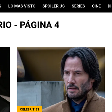
S
LO MÁS VISTO
SPOILER US
SERIES
CINE
D
IO - PÁGINA 4
CELEBRITIES