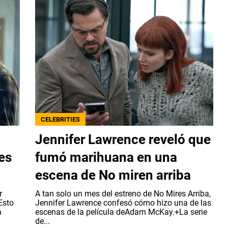
CELEBRITIES
Jennifer Lawrence reveló que
es
fumó marihuana en una
escena de No miren arriba
r
A tan solo un mes del estreno de No Mires Arriba,
Esto
Jennifer Lawrence confesó cómo hizo una de las
a
escenas de la película deAdam McKay.+La serie
de...