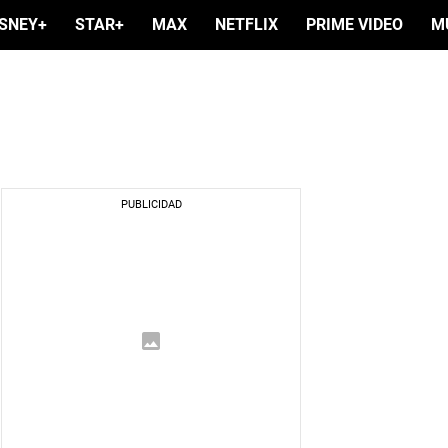
ISNEY+
STAR+
MAX
NETFLIX
PRIME VIDEO
M