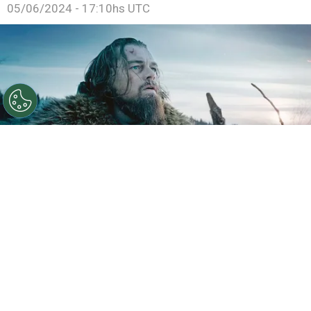
05/06/2024 - 17:10hs UTC
Leonardo DiCaprio ganó el Oscar con esta película.
Por
Juan Ignacio Lofredo
Netflix
, una de las plataformas de streaming más
utilizadas en todo el mundo,
se volvió