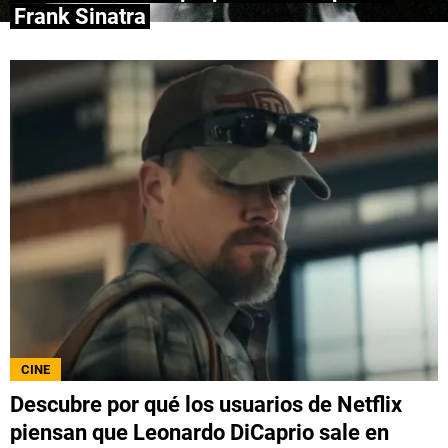
Frank Sinatra
QUIENES SOMOS
|
STAFF
|
CONTACTO
|
Escribe en Spoiler
Términos y Condiciones
Políticas de Privacidad
Política Editorial
Ad Choices
Bolavip, al igual que Futbol Sites, es una
compañía perteneciente a Better Collective.
Todos los derechos reservados.
CINE
Descubre por qué los usuarios de Netflix
piensan que Leonardo DiCaprio sale en