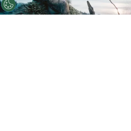
Leonardo DiCaprio ganó el Oscar con esta película.
Por
Juan Ignacio Lofredo
Netflix
, una de las plataformas de streaming más
utilizadas en todo el mundo,
se volvió
tendencia mundial en las últimas horas.
Esto
se debe a que se confirmó que el
30 de junio
retirará de su catálogo una exitosa película de
Hollywood que tiene a
Leonardo Dicaprio
como