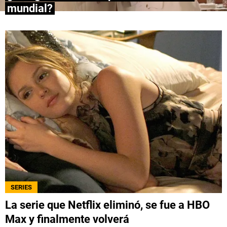
mundial?
QUIENES SOMOS
|
STAFF
|
CONTACTO
|
Escribe en Spoiler
Términos y Condiciones
Políticas de Privacidad
Política Editorial
Ad Choices
Bolavip, al igual que Futbol Sites, es una
compañía perteneciente a Better Collective.
Todos los derechos reservados.
SERIES
La serie que Netflix eliminó, se fue a HBO
Max y finalmente volverá