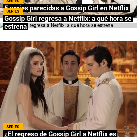
SERIES
5 series parecidas a Gossip Girl en Netflix
NETFLIX
SERIES
Gossip Girl regresa a Netflix: a qué hora se
PRIME VIDEO
estrena
APPLE TV+
MÚSICA
CELEBRITIES
PASATIEMPOS
INFLUENCERS
SPOILER US
SERIES
¿El regreso de Gossip Girl a Netflix es