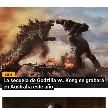
QUIENES SOMOS
|
STAFF
|
CONTACTO
|
Escribe en Spoiler
Términos y Condiciones
Políticas de Privacidad
Política Editorial
Ad Choices
Bolavip, al igual que Futbol Sites, es una
compañía perteneciente a Better Collective.
Todos los derechos reservados.
CINE
La secuela de Godzilla vs. Kong se grabará
en Australia este año