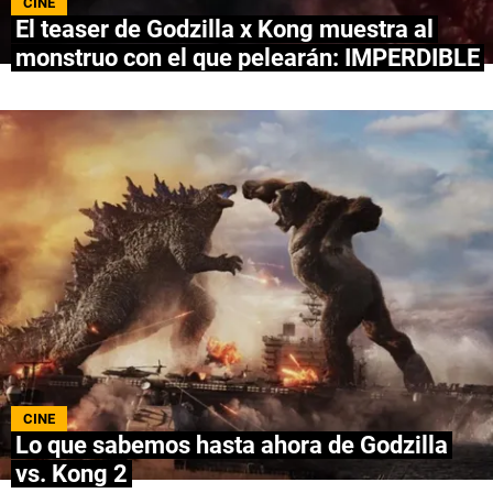
CINE
El teaser de Godzilla x Kong muestra al
NETFLIX
monstruo con el que pelearán: IMPERDIBLE
PRIME VIDEO
APPLE TV+
MÚSICA
CELEBRITIES
PASATIEMPOS
INFLUENCERS
SPOILER US
CINE
Lo que sabemos hasta ahora de Godzilla
vs. Kong 2