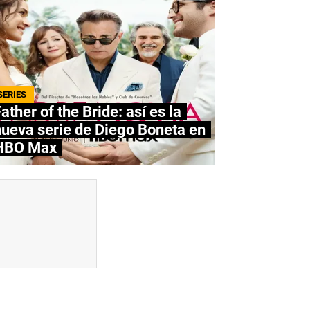
SERIES
ather of the Bride: así es la
ueva serie de Diego Boneta en
HBO Max