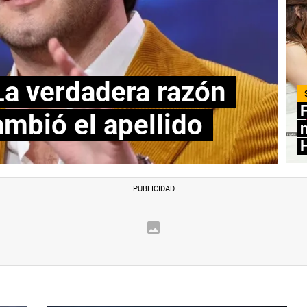
La verdadera razón
F
ambió el apellido
n