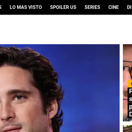
S
LO MÁS VISTO
SPOILER US
SERIES
CINE
D
P
s
p