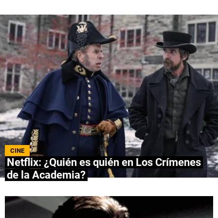
QUIENES SOMOS
|
STAFF
|
CONTACTO
|
Escribe en Spoiler
Términos y Condiciones
Políticas de Privacidad
Política Editorial
Ad Choices
Bolavip, al igual que Futbol Sites, es una
compañía perteneciente a Better Collective.
Todos los derechos reservados.
CINE
Netflix: ¿Quién es quién en Los Crímenes
de la Academia?