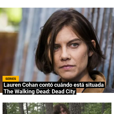
QUIENES SOMOS
|
STAFF
|
CONTACTO
|
Escribe en Spoiler
Términos y Condiciones
Políticas de Privacidad
Política Editorial
Ad Choices
Bolavip, al igual que Futbol Sites, es una
compañía perteneciente a Better Collective.
Todos los derechos reservados.
SERIES
Lauren Cohan contó cuándo está situada
The Walking Dead: Dead City