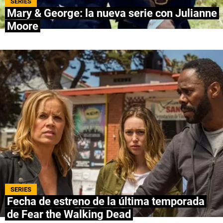
SERIES
Mary & George: la nueva serie con Julianne
NETFLIX
Moore
PRIME VIDEO
APPLE TV+
MÚSICA
CELEBRITIES
PASATIEMPOS
INFLUENCERS
SPOILER US
SERIES
Fecha de estreno de la última temporada
de Fear the Walking Dead