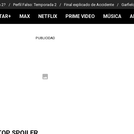
a 2?
Perfil Falso: Temporada 2
Final explicado de Accidente
Garfiel
TAR+
MAX
NETFLIX
PRIME VIDEO
MÚSICA
A
PUBLICIDAD
TOP SPOILER