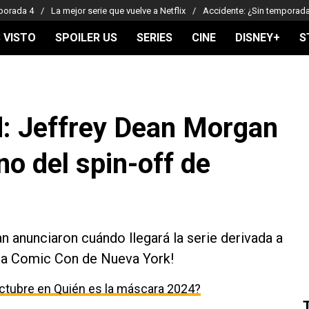
porada 4
La mejor serie que vuelve a Netflix
Accidente: ¿Sin temporad
 VISTO
SPOILER US
SERIES
CINE
DISNEY+
S
: Jeffrey Dean Morgan
no del spin-off de
 anunciaron cuándo llegará la serie derivada a
la Comic Con de Nueva York!
ctubre en Quién es la máscara 2024?