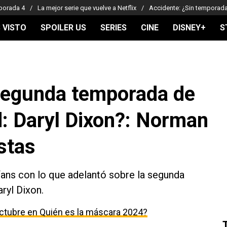
porada 4
La mejor serie que vuelve a Netflix
Accidente: ¿Sin temporad
 VISTO
SPOILER US
SERIES
CINE
DISNEY+
S
segunda temporada de
: Daryl Dixon?: Norman
stas
ans con lo que adelantó sobre la segunda
ryl Dixon.
ctubre en Quién es la máscara 2024?