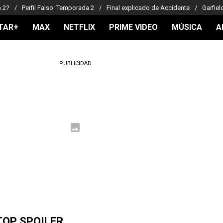
a 2?
Perfil Falso: Temporada 2
Final explicado de Accidente
Garfiel
TAR+
MAX
NETFLIX
PRIME VIDEO
MÚSICA
A
PUBLICIDAD
TOP SPOILER