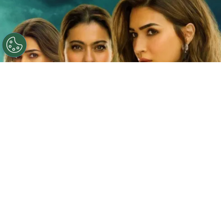
©
Netflix
Doble fortaleza en Netflix
Por
Jacqueline Arteaga
Una nueva cinta de suspenso romántico acaba
de llegar a la plataforma y ya está causando
furor, se trata de la
producción hindú ‘Doble
fortaleza’ en Netflix
, descubre
de qué trata
y