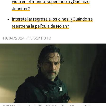
vista en el mundo, superando a ¿Qué hizo
Jennifer?
Interstellar regresa a los cines: ¿Cuándo se
reestrena la película de Nolan?
18/04/2024 - 15:52hs UTC