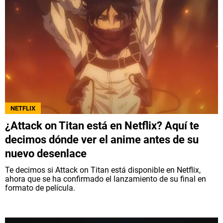
QUIENES SOMOS
|
STAFF
|
CONTACTO
|
Escribe en Spoiler
Términos y Condiciones
Políticas de Privacidad
Política Editorial
Ad Choices
NETFLIX
Bolavip, al igual que Futbol Sites, es una
¿Attack on Titan está en Netflix? Aquí te
compañía perteneciente a Better Collective.
decimos dónde ver el anime antes de su
Todos los derechos reservados.
nuevo desenlace
Te decimos si Attack on Titan está disponible en Netflix,
ahora que se ha confirmado el lanzamiento de su final en
formato de película.