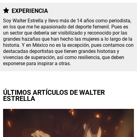
NETFLIX
EXPERIENCIA
Soy Walter Estrella y llevo más de 14 años como periodista,
PRIME VIDEO
en los que me he apasionado del deporte femenil. Pues es
un sector que debería ser visibilizado y reconocido por las
grandes hazañas que han hecho las mujeres a lo largo de la
APPLE TV+
historia. Y en México no es la excepción, pues contamos con
destacadas deportistas que tienen grandes historias y
MÚSICA
vivencias de superación, así como resiliencia, que deben
exponerse para inspirar a otras.
CELEBRITIES
PASATIEMPOS
ÚLTIMOS ARTÍCULOS DE WALTER
ESTRELLA
INFLUENCERS
SPOILER US