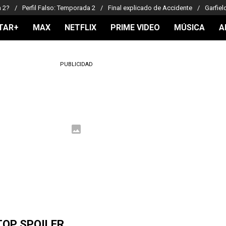
a 2?
Perfil Falso: Temporada 2
Final explicado de Accidente
Garfiel
TAR+
MAX
NETFLIX
PRIME VIDEO
MÚSICA
A
PUBLICIDAD
TOP SPOILER