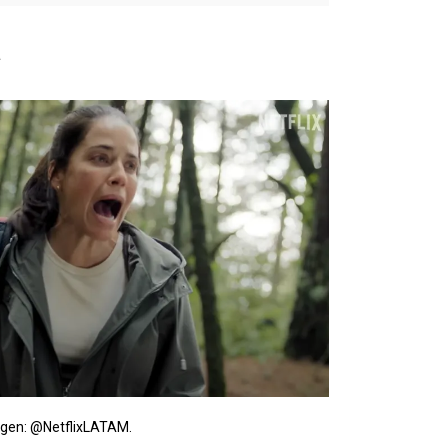
a
gen: @NetflixLATAM.