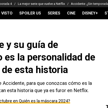
porada 4
La mejor serie que vuelve a Netflix
Accidente: ¿Sin temporad
 VISTO
SPOILER US
SERIES
CINE
DISNEY+
S
e y su guía de
 es la personalidad de
 de esta historia
de Accidente, para que conozcas cómo es la
n esta historia que ya es furor en Netflix.
ctubre en Quién es la máscara 2024?