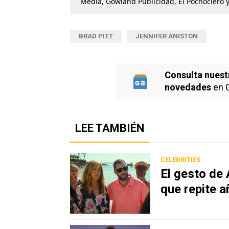
Media, Gowland Publicidad, El Pochoclero y
BRAD PITT
JENNIFER ANISTON
Consulta nuest
novedades
en 
LEE TAMBIÉN
CELEBRITIES
El gesto de
que repite a