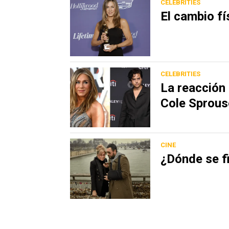
CELEBRITIES
El cambio fí
CELEBRITIES
La reacción 
Cole Sprous
CINE
¿Dónde se f