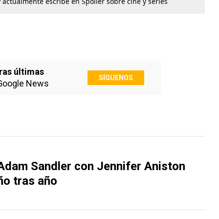
 actualmente escribe en Spoiler sobre cine y series
ras últimas
SÍGUENOS
Google News
 Adam Sandler con Jennifer Aniston
ño tras año