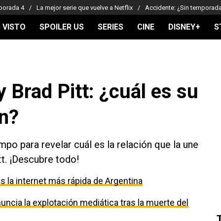
porada 4
La mejor serie que vuelve a Netflix
Accidente: ¿Sin temporad
 VISTO
SPOILER US
SERIES
CINE
DISNEY+
S
y Brad Pitt: ¿cuál es su
ón?
mpo para revelar cuál es la relación que la une
tt. ¡Descubre todo!
 la internet más rápida de Argentina
uncia la explotación mediática tras la muerte del