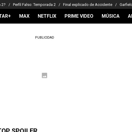
a 2?
Perfil Falso: Temporada 2
Final explicado de Accidente
Garfiel
TAR+
MAX
NETFLIX
PRIME VIDEO
MÚSICA
A
PUBLICIDAD
TOP SPOILER