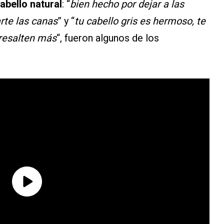
abello natural
: “
bien hecho por dejar a las
arte las canas
” y “
tu cabello gris es hermoso, te
 resalten más
“, fueron algunos de los