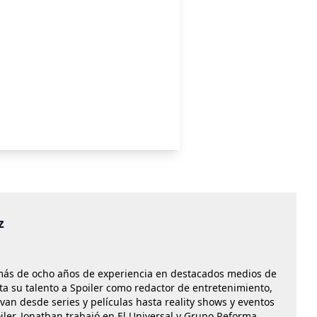
z
más de ocho años de experiencia en destacados medios de
a su talento a Spoiler como redactor de entretenimiento,
n desde series y películas hasta reality shows y eventos
iler, Jonathan trabajó en El Universal y Grupo Reforma,