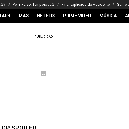
a 2?
Perfil Falso: Temporada 2
Final explicado de Accidente
Garfiel
TAR+
MAX
NETFLIX
PRIME VIDEO
MÚSICA
A
PUBLICIDAD
TOP SPOILER