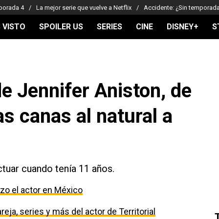
porada 4
La mejor serie que vuelve a Netflix
Accidente: ¿Sin temporad
 VISTO
SPOILER US
SERIES
CINE
DISNEY+
S
de Jennifer Aniston, de
as canas al natural a
ctuar cuando tenía 11 años.
izo el actor en México
eja, series y más del actor de Territorial