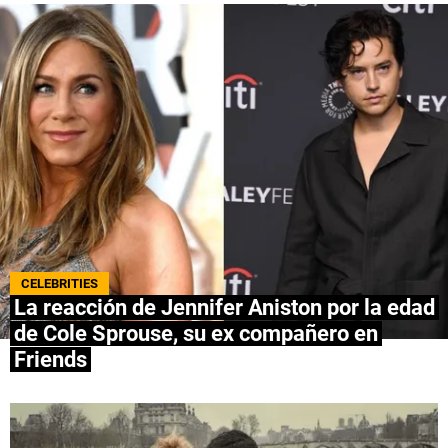
QUIENES SOMOS
|
STAFF
|
CONTACTO
|
Escribe en Spoiler
Términos y Condiciones
Políticas de Privacidad
Política Editorial
Ad Choices
Bolavip, al igual que Futbol Sites, es una
compañía perteneciente a Better Collective.
Todos los derechos reservados.
CELEBRITIES
La reacción de Jennifer Aniston por la edad
de Cole Sprouse, su ex compañero en
Friends