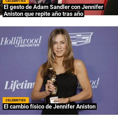
CELEBRITIES
El gesto de Adam Sandler con Jennifer
NETFLIX
Aniston que repite año tras año
PRIME VIDEO
APPLE TV+
MÚSICA
CELEBRITIES
PASATIEMPOS
INFLUENCERS
SPOILER US
CELEBRITIES
El cambio físico de Jennifer Aniston