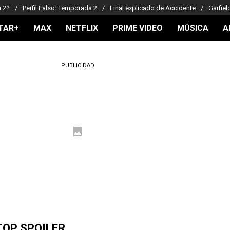
a 2?
Perfil Falso: Temporada 2
Final explicado de Accidente
Garfiel
TAR+
MAX
NETFLIX
PRIME VIDEO
MÚSICA
A
PUBLICIDAD
TOP SPOILER