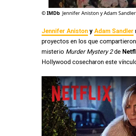
©
IMDb
Jennifer Aniston y Adam Sandler
Jennifer Aniston
y
Adam Sandler
proyectos en los que compartieron
misterio
Murder Mystery 2
de
Netfl
Hollywood cosecharon este vínculo