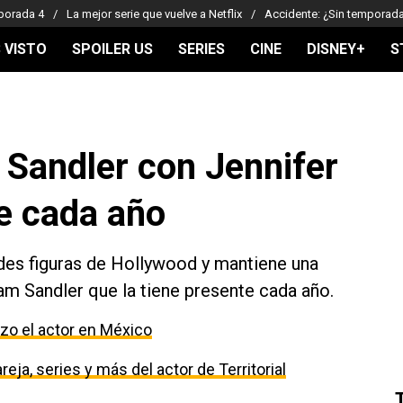
porada 4
La mejor serie que vuelve a Netflix
Accidente: ¿Sin temporad
 VISTO
SPOILER US
SERIES
CINE
DISNEY+
S
 Sandler con Jennifer
te cada año
ndes figuras de Hollywood y mantiene una
m Sandler que la tiene presente cada año.
izo el actor en México
eja, series y más del actor de Territorial