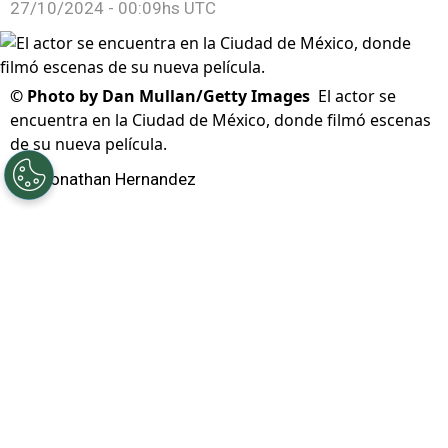
27/10/2024 - 00:09hs UTC
©
Photo by Dan Mullan/Getty Images
El actor se
encuentra en la Ciudad de México, donde filmó escenas
de su nueva película.
Por
Jonathan Hernandez
Brad Pitt
sorprendió a los fans de
México
luego
de aparecer en el Autódromo Hermanos
Rodríguez este sábado
y te decimos si el actor
manejó en la F1 o qué hizo en la Ciudad de
México.