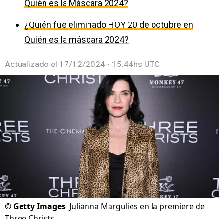
Quién es la Máscara 2024?
¿Quién fue eliminado HOY 20 de octubre en
Quién es la máscara 2024?
Actualizado el
17/12/2024 - 15:44hs UTC
©
Getty Images
Julianna Margulies en la premiere de
Three Christs