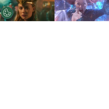
©
Warner Bros.
Amber Heard como Mera, para la saga
de Aquaman.
Por
Sebastián Medina
El mundo sabe toda la polvareda que levantó el
juicio Johnny Depp vs.
Amber Heard
en 2022, y
cómo después de un fallo reprobatorio contra la
actriz, ésta fue castigada en la industria